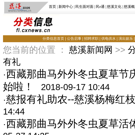
首页
|
新闻中心
|
民生面对面
|
民e通
|
慈溪文化
|
慈溪概
分类信息首页
|
公告启事
|
招聘求职
|
供电供水
|
演出娱乐
您当前的位置 ：
慈溪新闻网
>>
有礼
西藏那曲马外外冬虫夏草节庆
·
始啦！
2018-09-17 10:44
慈报有礼助农--慈溪杨梅红
·
14:44
西藏那曲马外外冬虫夏草活
·