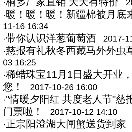
桐乡厂家直销 天天有特价
·
2
暖！暖！暖！新疆棉被月底
·
11-16 16:34
带你认识洋葱葡萄酒
·
2017-1
慈报有礼秋冬西藏马外外虫
·
03 16:25
稀蜡珠宝11月1日盛大开业
·
您！
2017-10-26 16:00
"情暖夕阳红 共度老人节"
·
门票啦！
2017-10-12 14:10
正宗阳澄湖大闸蟹送货到家
·