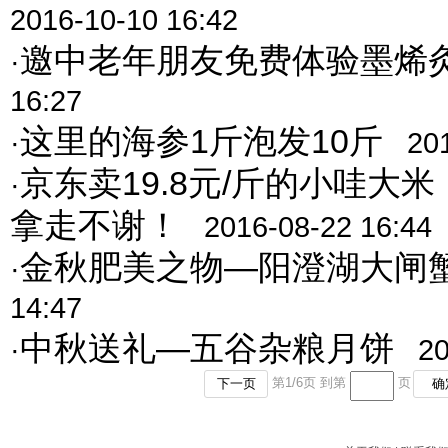
2016-10-10 16:42
邀中老年朋友免费体验墨烯
·
16:27
这里的海参1斤泡发10斤
·
20
京东卖19.8元/斤的小哇大
·
拿走不谢！
2016-08-22 16:44
金秋肥美之物—阳澄湖大闸
·
14:47
中秋送礼—五谷杂粮月饼
·
20
第
1
/
6
页 到第
页
下一页
确